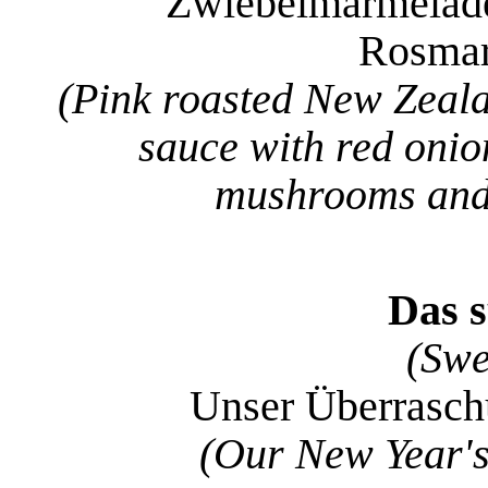
Zwiebelmarmelade,
Rosmari
(Pink roasted New Zealan
sauce with red onio
mushrooms and 
Das s
(Swe
Unser Überraschu
(Our New Year's