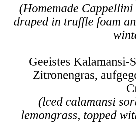
(Homemade Cappellini fi
draped in truffle foam a
winte
Geeistes Kalamansi-So
Zitronengras, aufgeg
C
(lced calamansi sorb
lemongrass, topped wit